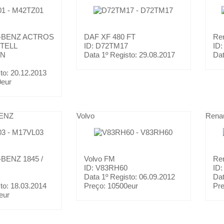
-BENZ
ACTROS
DAF
XF 480 FT
Re
STELL
ID: D72TM17
ID
ON
Data 1º Registo:
29.08.2017
Dat
to:
20.12.2013
0eur
ENZ
Volvo
Renau
-BENZ
1845 /
Volvo
FM
Re
ID: V83RH60
ID
Data 1º Registo:
06.09.2012
Dat
to:
18.03.2014
Preço:
10500eur
Pr
eur