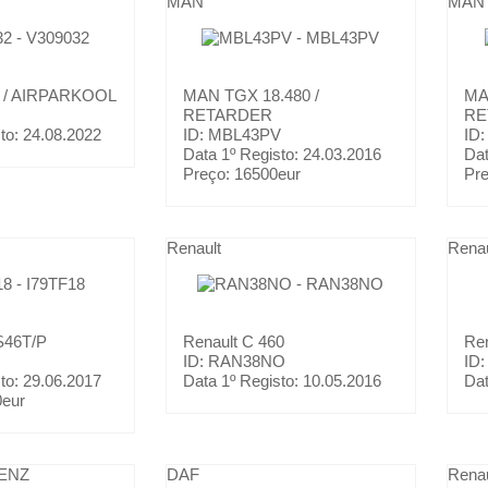
MAN
MAN
 / AIRPARKOOL
MAN
TGX 18.480 /
M
RETARDER
RE
to:
24.08.2022
ID: MBL43PV
ID
Data 1º Registo:
24.03.2016
Dat
Preço:
16500eur
Pr
Renault
Renau
S46T/P
Renault
C 460
Re
ID: RAN38NO
ID
to:
29.06.2017
Data 1º Registo:
10.05.2016
Dat
0eur
ENZ
DAF
Renau