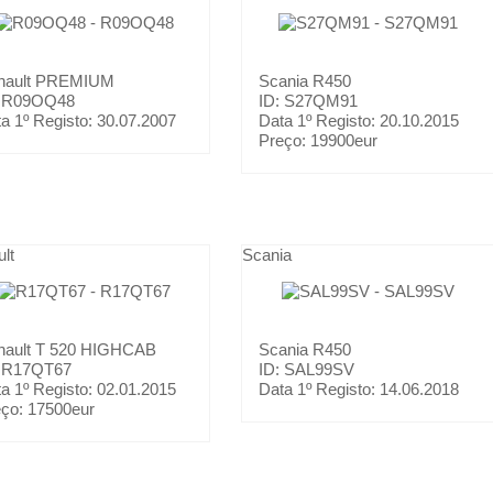
nault
PREMIUM
Scania
R450
: R09OQ48
ID: S27QM91
a 1º Registo:
30.07.2007
Data 1º Registo:
20.10.2015
Preço:
19900eur
lt
Scania
nault
T 520 HIGHCAB
Scania
R450
: R17QT67
ID: SAL99SV
a 1º Registo:
02.01.2015
Data 1º Registo:
14.06.2018
eço:
17500eur