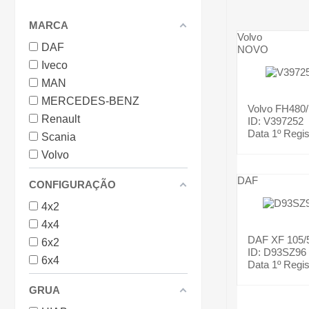
MARCA
Volvo
DAF
NOVO
Iveco
MAN
MERCEDES-BENZ
Volvo
FH480
Renault
ID: V397252
Data 1º Regis
Scania
Volvo
DAF
CONFIGURAÇÃO
4x2
4x4
DAF
XF 105/
6x2
ID: D93SZ96
6x4
Data 1º Regis
GRUA