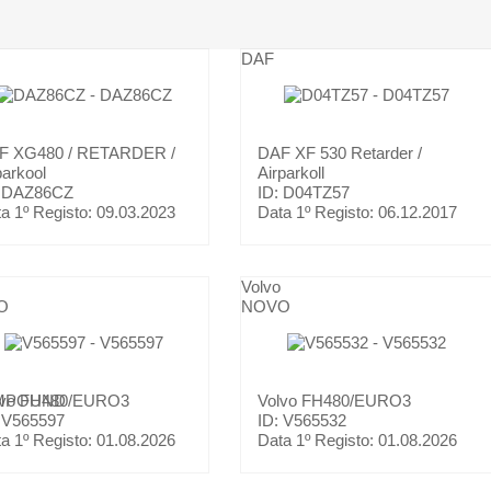
DAF
AF
XG480 / RETARDER /
DAF
XF 530 Retarder /
parkool
Airparkoll
: DAZ86CZ
ID: D04TZ57
a 1º Registo:
09.03.2023
Data 1º Registo:
06.12.2017
Volvo
O
NOVO
OMPOUND
lvo
FH480/EURO3
Volvo
FH480/EURO3
 V565597
ID: V565532
a 1º Registo:
01.08.2026
Data 1º Registo:
01.08.2026