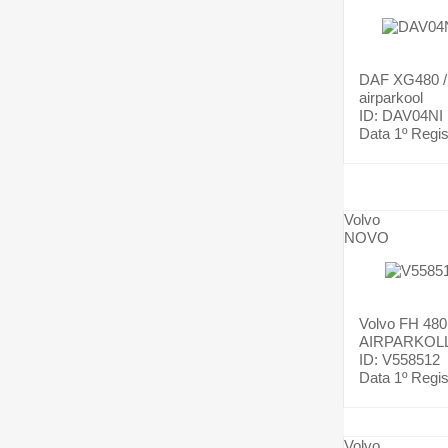
DAF
XG480 
airparkool
ID: DAV04NI
Data 1º Regis
Volvo
NOVO
Volvo
FH 480
AIRPARKOL
ID: V558512
Data 1º Regis
Volvo