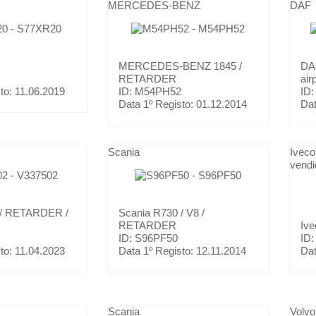
MERCEDES-BENZ
DAF
MERCEDES-BENZ
1845 /
D
RETARDER
air
to:
11.06.2019
ID: M54PH52
ID
Data 1º Registo:
01.12.2014
Dat
Scania
Iveco
vendi
/ RETARDER /
Scania
R730 / V8 /
RETARDER
Iv
ID: S96PF50
ID:
to:
11.04.2023
Data 1º Registo:
12.11.2014
Dat
Scania
Volvo