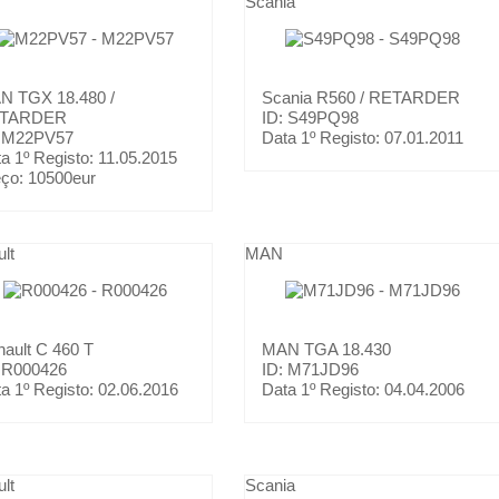
Scania
AN
TGX 18.480 /
Scania
R560 / RETARDER
TARDER
ID: S49PQ98
: M22PV57
Data 1º Registo:
07.01.2011
a 1º Registo:
11.05.2015
eço:
10500eur
lt
MAN
nault
C 460 T
MAN
TGA 18.430
: R000426
ID: M71JD96
a 1º Registo:
02.06.2016
Data 1º Registo:
04.04.2006
lt
Scania