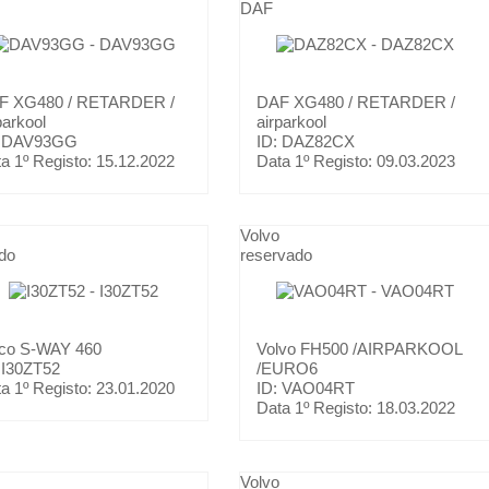
DAF
AF
XG480 / RETARDER /
DAF
XG480 / RETARDER /
parkool
airparkool
: DAV93GG
ID: DAZ82CX
a 1º Registo:
15.12.2022
Data 1º Registo:
09.03.2023
Volvo
do
reservado
eco
S-WAY 460
Volvo
FH500 /AIRPARKOOL
 I30ZT52
/EURO6
a 1º Registo:
23.01.2020
ID: VAO04RT
Data 1º Registo:
18.03.2022
Volvo