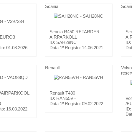
Scania
Scan
Scania
R450 RETARDER
Sc
/EURO3
AIRPARKOLL
AI
ID: SAH28NC
ID
to:
01.08.2026
Data 1º Registo:
14.06.2021
Dat
Renault
Volvo
reser
 /AIRPARKOOL
Renault
T480
ID: RAN55VH
Vo
D
Data 1º Registo:
09.02.2022
/E
to:
16.03.2022
ID
Dat