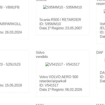
reser
Scania
R500 / RETARDER
AIRPARKOLL
ID: S95MM10
Vo
Data 1º Registo:
23.05.2007
/E
to:
26.03.2024
ID
Dat
Volvo
DAF
vendido
D
Volvo
VOLVO AERO 500
ID
retarder/airparkoll
Dat
to:
15.05.2018
ID: V541517
Data 1º Registo:
06.02.2026