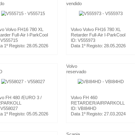
do
vendido
lvo
Volvo FH16 780 XL
Volvo
Volvo FH16 780 XL
arder Full-Air I-ParkCool
Retarder Full-Air I-ParkCool
 V555715
ID: V555973
a 1º Registo:
28.05.2026
Data 1º Registo:
28.05.2026
Volvo
O
reservado
lvo
FH 480 /EURO 3 /
Volvo
FH 460
RPARKOLL
RETARDER/AIRPARKOLL
 V558027
ID: VBI84HD
a 1º Registo:
05.05.2026
Data 1º Registo:
27.03.2024
Scania