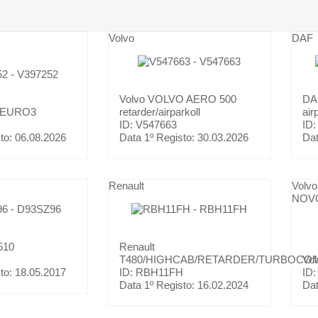
Volvo
DAF
Volvo
VOLVO AERO 500
D
/EURO3
retarder/airparkoll
air
ID: V547663
ID
to:
06.08.2026
Data 1º Registo:
30.03.2026
Dat
Renault
Volvo
NOV
510
Renault
T480/HIGHCAB/RETARDER/TURBOC
Vo
to:
18.05.2017
ID: RBH11FH
ID:
Data 1º Registo:
16.02.2024
Dat