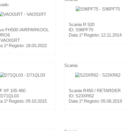
vado
Scania
R 520
lvo
FH500 /AIRPARKOOL
ID: S96PF75
URO6
Data 1º Registo:
12.11.2014
: VAO01RT
a 1º Registo:
18.03.2022
Scania
AF
XF 105 460
Scania
R450 / RETARDER
: D71QL03
ID: S23XR62
a 1º Registo:
09.10.2015
Data 1º Registo:
05.06.2019