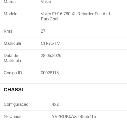
Marca
Volvo
Modelo
Volvo FH16 780 XL Retarder Full-Air I-
ParkCool
Kms
27
Matrícula
CH-71-TV
Data de
28.05.2026
Matrícula
Código ID
00028115
CHASSI
Configuração
4x2
Nº Chassi
YV2RDK0AXTB555715