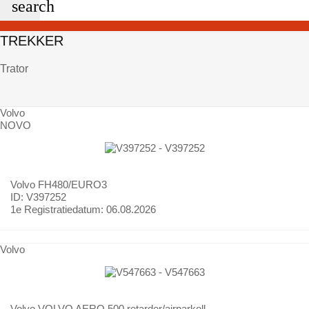
search
TREKKER
Trator
Volvo
NOVO
Volvo
FH480/EURO3
ID: V397252
1e Registratiedatum:
06.08.2026
Volvo
Volvo
VOLVO AERO 500 retarder/airparkoll