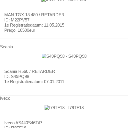
MAN
TGX 18.480 / RETARDER
ID: M22PV57
1e Registratiedatum:
11.05.2015
Preço:
10500eur
Scania
Scania
R560 / RETARDER
ID: S49PQ98
1e Registratiedatum:
07.01.2011
Iveco
Iveco
AS440S46T/P
ID: I79TF18