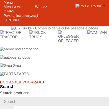
Menu
Polski
Menu
Wstecz
DOM
O NAS
PeÅ‚nej inwentaryzacji
KONTAKT
VAN
TRACTOR
TRUCK
OPLEGGER
samochód
autobus
Grua
PARTS
DOORZOEK VOORRAAD
Search
Search products: