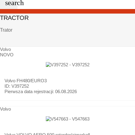
search
TRACTOR
Trator
Volvo
NOVO
Volvo
FH480/EURO3
ID: V397252
Pierwsza data rejestracji:
06.08.2026
Volvo
Volvo
VOLVO AERO 500 retarder/airparkoll