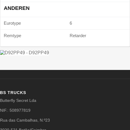
ANDEREN
Eurotype
6
Remtype
Retarder
BS TRUCKS
Butterfly Secret Lda
NIF.: 508977819
Rua das Cambalhas, N.º23