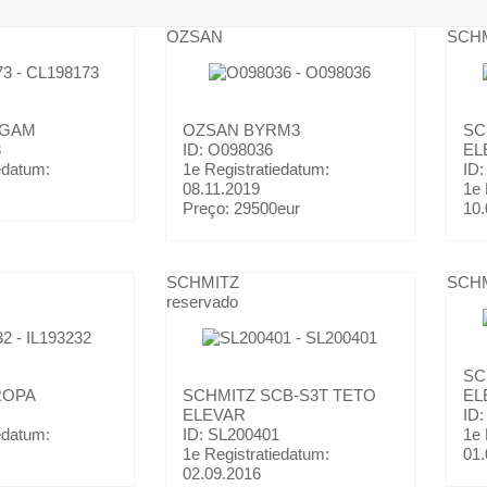
OZSAN
SCH
OGAM
OZSAN
BYRM3
SC
3
ID: O098036
EL
edatum:
1e Registratiedatum:
ID:
08.11.2019
1e 
Preço:
29500eur
10.
SCHMITZ
SCH
reservado
SC
ROPA
SCHMITZ
SCB-S3T TETO
EL
ELEVAR
ID:
edatum:
ID: SL200401
1e 
1e Registratiedatum:
01.
02.09.2016