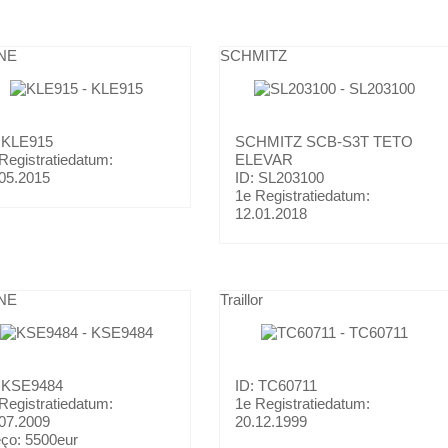
NE
SCHMITZ
: KLE915
SCHMITZ
SCB-S3T TETO
Registratiedatum:
ELEVAR
05.2015
ID: SL203100
1e Registratiedatum:
12.01.2018
NE
Traillor
: KSE9484
ID: TC60711
Registratiedatum:
1e Registratiedatum:
07.2009
20.12.1999
eço:
5500eur