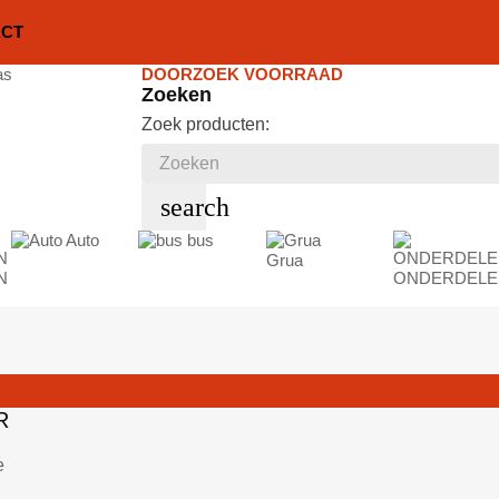
ACT
DOORZOEK VOORRAAD
Zoeken
Zoek producten:
search
Auto
bus
Grua
N
ONDERDELE
R
e