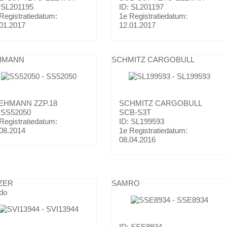
 SL201195
ID: SL201197
Registratiedatum:
1e Registratiedatum:
01.2017
12.01.2017
HMANN
SCHMITZ CARGOBULL
EHMANN
ZZP.18
SCHMITZ CARGOBULL
: SS52050
SCB-S3T
Registratiedatum:
ID: SL199593
08.2014
1e Registratiedatum:
08.04.2016
ZER
SAMRO
do
ID: SSE8934