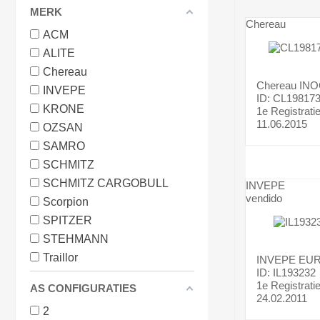
MERK
Chereau
ACM
ALITE
Chereau
Chereau
IN
INVEPE
ID: CL19817
KRONE
1e Registrati
11.06.2015
OZSAN
SAMRO
SCHMITZ
SCHMITZ CARGOBULL
INVEPE
vendido
Scorpion
SPITZER
STEHMANN
Traillor
INVEPE
EU
ID: IL193232
1e Registrati
AS CONFIGURATIES
24.02.2011
2