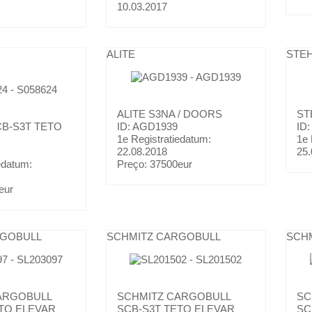
10.03.2017
ALITE
STE
ALITE
S3NA / DOORS
ST
B-S3T TETO
ID: AGD1939
ID
1e Registratiedatum:
1e 
22.08.2018
25.
edatum:
Preço:
37500eur
eur
RGOBULL
SCHMITZ CARGOBULL
SCH
ARGOBULL
SCHMITZ CARGOBULL
SC
TO ELEVAR
SCB-S3T TETO ELEVAR
SC