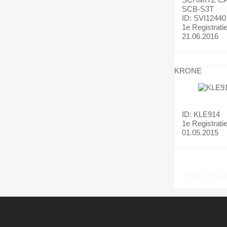
SCB-S3T
ID: SVI12440
1e Registrati
21.06.2016
KRONE
ID: KLE914
1e Registrati
01.05.2015
Item 1-35 va