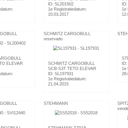
ID: SL201502
ID:
edatum:
1e Registratiedatum:
1e 
10.03.2017
12.
RGOBULL
SCHMITZ CARGOBULL
STE
reservado
ARGOBULL
ST
TO ELEVAR
SCHMITZ CARGOBULL
ID
SCB-S3T TETO ELEVAR
1e 
edatum:
ID: SL197931
28.
1e Registratiedatum:
21.04.2015
RGOBULL
STEHMANN
SPIT
vendi
ARGOBULL
STEHMANN
ZZP18