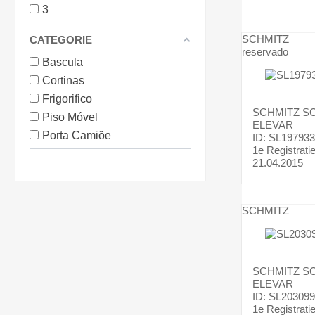
3
SCHMITZ
CATEGORIE
reservado
Bascula
Cortinas
Frigorifico
SCHMITZ
SC
Piso Móvel
ELEVAR
Porta Camiõe
ID: SL197933
1e Registrati
21.04.2015
SCHMITZ
SCHMITZ
SC
ELEVAR
ID: SL203099
1e Registrati