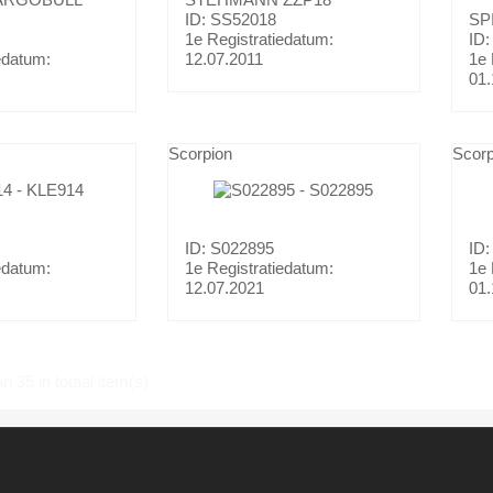
ID: SS52018
SP
1e Registratiedatum:
ID:
edatum:
12.07.2011
1e 
01.
Scorpion
Scorp
ID: S022895
ID:
edatum:
1e Registratiedatum:
1e 
12.07.2021
01.
n 35 in totaal item(s)