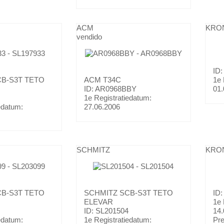
ACM
KRO
vendido
ID
B-S3T TETO
ACM
T34C
1e 
ID: AR0968BBY
01.
1e Registratiedatum:
edatum:
27.06.2006
SCHMITZ
KRO
B-S3T TETO
SCHMITZ
SCB-S3T TETO
ID
ELEVAR
1e 
ID: SL201504
14.
edatum:
1e Registratiedatum:
Pr