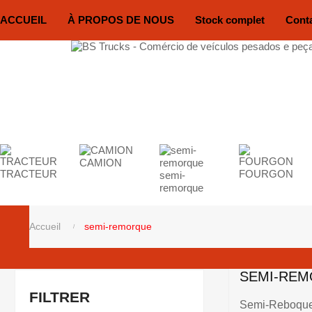
ACCUEIL
À PROPOS DE NOUS
Stock complet
Cont
CAMION
TRACTEUR
FOURGON
semi-
remorque
Accueil
semi-remorque
SEMI-RE
FILTRER
Semi-Reboqu