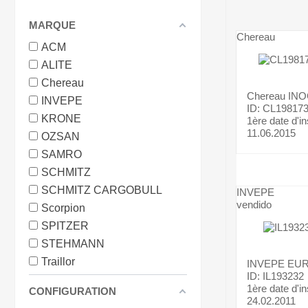
MARQUE
Chereau
ACM
ALITE
Chereau
Chereau
IN
INVEPE
ID: CL19817
KRONE
1ère date d'in
11.06.2015
OZSAN
SAMRO
SCHMITZ
SCHMITZ CARGOBULL
INVEPE
vendido
Scorpion
SPITZER
STEHMANN
Traillor
INVEPE
EU
ID: IL193232
1ère date d'in
CONFIGURATION
24.02.2011