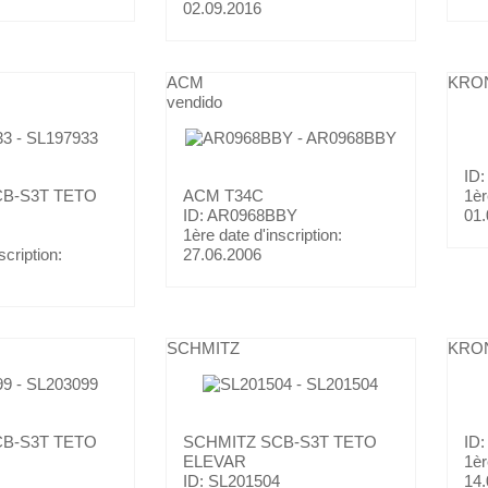
02.09.2016
ACM
KRO
vendido
ID
B-S3T TETO
ACM
T34C
1èr
ID: AR0968BBY
01.
1ère date d'inscription:
scription:
27.06.2006
SCHMITZ
KRO
B-S3T TETO
SCHMITZ
SCB-S3T TETO
ID
ELEVAR
1èr
ID: SL201504
14.