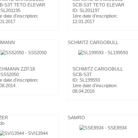
B-S3T TETO ELEVAR
SCB-S3T TETO ELEVAR
 SL201195
ID: SL201197
e date d'inscription:
1ère date d'inscription:
01.2017
12.01.2017
HMANN
SCHMITZ CARGOBULL
EHMANN
ZZP.18
SCHMITZ CARGOBULL
: SS52050
SCB-S3T
e date d'inscription:
ID: SL199593
08.2014
1ère date d'inscription:
08.04.2016
ZER
SAMRO
do