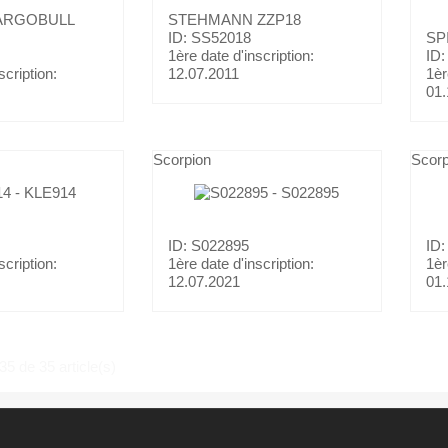
ARGOBULL
STEHMANN
ZZP18
ID: SS52018
SP
1ère date d'inscription:
ID:
scription:
12.07.2011
1èr
01.
Scorpion
Scorp
ID: S022895
ID:
scription:
1ère date d'inscription:
1èr
12.07.2021
01.
35 de 35 article(s)