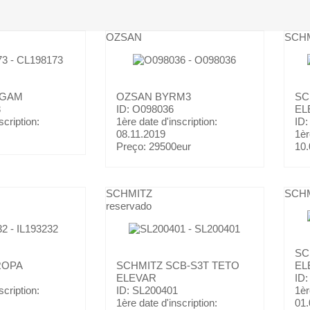
OZSAN
SCH
OGAM
OZSAN
BYRM3
SC
3
ID: O098036
EL
scription:
1ère date d'inscription:
ID:
08.11.2019
1èr
Preço:
29500eur
10.
SCHMITZ
SCH
reservado
SC
ROPA
SCHMITZ
SCB-S3T TETO
EL
ELEVAR
ID:
scription:
ID: SL200401
1èr
1ère date d'inscription:
01.