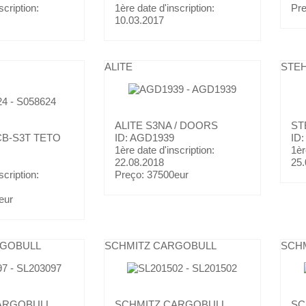
scription:
1ère date d'inscription:
Pr
10.03.2017
ALITE
STE
ALITE
S3NA / DOORS
ST
B-S3T TETO
ID: AGD1939
ID
1ère date d'inscription:
1èr
22.08.2018
25.
scription:
Preço:
37500eur
eur
RGOBULL
SCHMITZ CARGOBULL
SCH
ARGOBULL
SCHMITZ CARGOBULL
SC