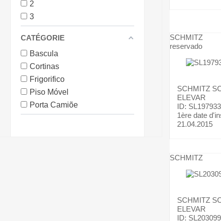
2
3
SCHMITZ
CATÉGORIE
reservado
Bascula
Cortinas
Frigorifico
SCHMITZ
SC
Piso Móvel
ELEVAR
Porta Camiõe
ID: SL197933
1ère date d'in
21.04.2015
SCHMITZ
SCHMITZ
SC
ELEVAR
ID: SL203099