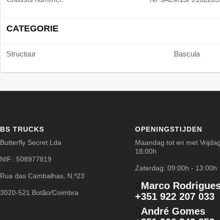
CATEGORIE
Structuur
Bascula
BS TRUCKS
OPENINGSTIJDEN
Butterfly Secret Lda
Maandag tot en met Vrijdag
18:00h
NIF.: 508977819
Zaterdag: 09:00h - 13:00h
Rua das Cambalhas, N.º23
Marco Rodrigue
3020-521 Botão/Coimbra
+351 922 207 033
André Gomes