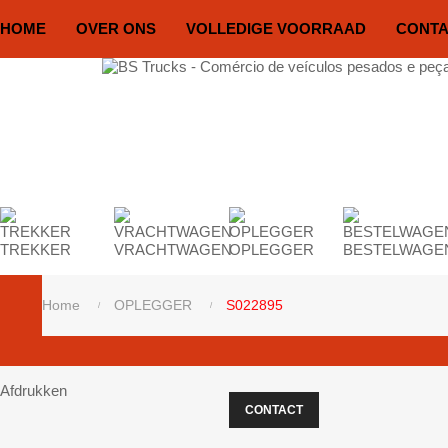
HOME
OVER ONS
VOLLEDIGE VOORRAAD
CONT
TREKKER
VRACHTWAGEN
OPLEGGER
BESTELWAGE
Home
OPLEGGER
S022895
Afdrukken
CONTACT