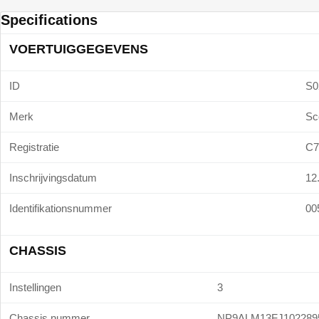
Specifications
VOERTUIGGEGEVENS
ID
S0
Merk
Sc
Registratie
C7
Inschrijvingsdatum
12
Identifikationsnummer
00
CHASSIS
Instellingen
3
Chassis nummer.
NP9ALM13FJ102289