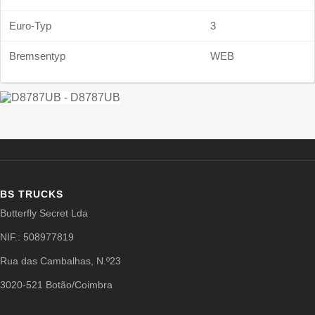
Euro-Typ
3
Bremsentyp
WEB
BS TRUCKS
Butterfly Secret Lda
NIF.: 508977819
Rua das Cambalhas, N.º23
3020-521 Botão/Coimbra