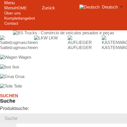
Menu
Deutsch
Menu
Zurück
HOME
Über uns
Komplettangebot
Contact
LKW
Sattelzugmaschinen
AUFLIEGER
KASTENWA
Wagen
bus
Grua
Teile
SUCHEN
Suche
Produktsuche: