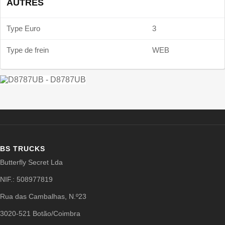
AUTRES
Type Euro
3
Type de frein
WEB
BS TRUCKS
Butterfly Secret Lda
NIF.: 508977819
Rua das Cambalhas, N.º23
3020-521 Botão/Coimbra