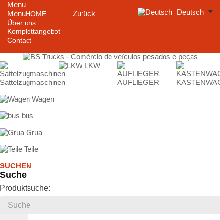
Menu
Deutsch
Menu
Zurück
HOME
Über uns
Komplettangebot
Contact
LKW
Sattelzugmaschinen
AUFLIEGER
KASTENWA
Wagen
bus
Grua
Teile
SUCHEN
Suche
Produktsuche: