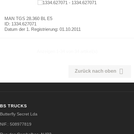
MAN
TGS 28.360 BL E5
ID: 1334.627071
Datum der 1. Registrierung:
01.10.2011
Anzeigen 1-34 von 34 artikel(s)

Zurück nach oben
BS TRUCKS
Butterfly Secret Lda
NIF.: 508977819