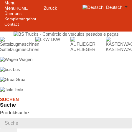
Menu
Deutsch
Menu
Zurück
HOME
Über uns
Komplettangebot
Contact
LKW
Sattelzugmaschinen
AUFLIEGER
KASTENWA
Wagen
bus
Grua
Teile
SUCHEN
Suche
Produktsuche: