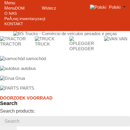
Menu
Polski
Menu
Wstecz
DOM
O NAS
PeÅ‚nej inwentaryzacji
KONTAKT
VAN
TRACTOR
TRUCK
OPLEGGER
samochód
autobus
Grua
PARTS
DOORZOEK VOORRAAD
Search
Search products: