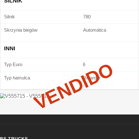
SILNIK
Silnik
780
Skrzynia biegów
Automática
INNI
VENDIDO
Typ Euro
6
Typ hamulca
Retarder
BS TRUCKS