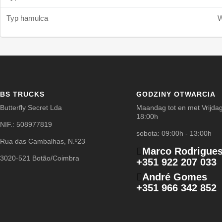
Typ hamulca
BS TRUCKS
GODZINY OTWARCIA
Butterfly Secret Lda
Maandag tot en met Vrijdag
18:00h
NIF.: 508977819
sobota: 09:00h - 13:00h
Rua das Cambalhas, N.º23
Marco Rodrigue
3020-521 Botão/Coimbra
+351 922 207 033
André Gomes
+351 966 342 852