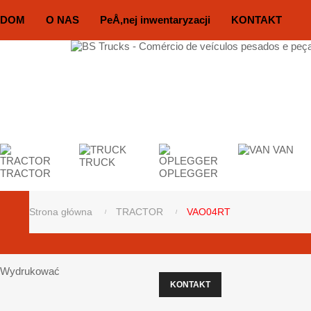
DOM
O NAS
PeÅ‚nej inwentaryzacji
KONTAKT
VAN
TRUCK
TRACTOR
OPLEGGER
Strona główna
TRACTOR
VAO04RT
Wydrukować
KONTAKT