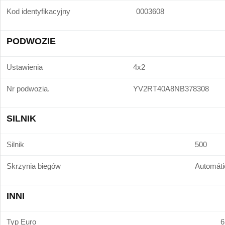
Kod identyfikacyjny
0003608
PODWOZIE
Ustawienia
4x2
Nr podwozia.
YV2RT40A8NB378308
SILNIK
Silnik
500
Skrzynia biegów
Automáti
INNI
Typ Euro
6