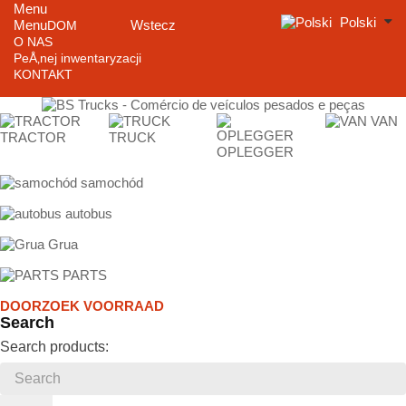
Menu
Polski
Menu
Wstecz
DOM
O NAS
PeÅ‚nej inwentaryzacji
KONTAKT
VAN
TRACTOR
TRUCK
OPLEGGER
samochód
autobus
Grua
PARTS
DOORZOEK VOORRAAD
Search
Search products: