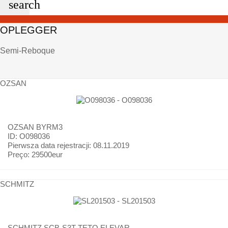
search
OPLEGGER
Semi-Reboque
OZSAN
OZSAN
BYRM3
ID: O098036
Pierwsza data rejestracji:
08.11.2019
Preço:
29500eur
SCHMITZ
SCHMITZ
SCB-S3T TETO ELEVAR