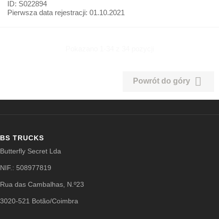
ID: S022894
Pierwsza data rejestracji:
01.10.2021
Pokazano 1-34 z 34 pozycji

Powrót do góry
BS TRUCKS
Butterfly Secret Lda
NIF.: 508977819
Rua das Cambalhas, N.º23
3020-521 Botão/Coimbra