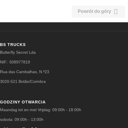

Powrót do góry
BS TRUCKS
Butterfly Secret Lda
NIF.: 508977819
Rua das Cambalhas, N.º23
3020-521 Botão/Coimbra
GODZINY OTWARCIA
Maandag tot en met Vrijdag: 09:00h - 18:00h
sobota: 09:00h - 13:00h