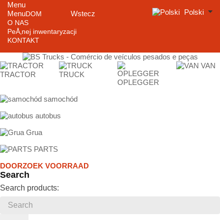
Menu
Polski
Menu
Wstecz
DOM
O NAS
PeÅ‚nej inwentaryzacji
KONTAKT
VAN
TRACTOR
TRUCK
OPLEGGER
samochód
autobus
Grua
PARTS
DOORZOEK VOORRAAD
Search
Search products: