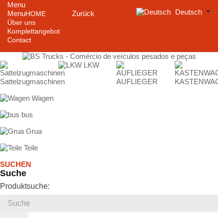
Menu
Deutsch
Menu
Zurück
HOME
Über uns
Komplettangebot
Contact
LKW
Sattelzugmaschinen
AUFLIEGER
KASTENWA
Wagen
bus
Grua
Teile
SUCHEN
Suche
Produktsuche: