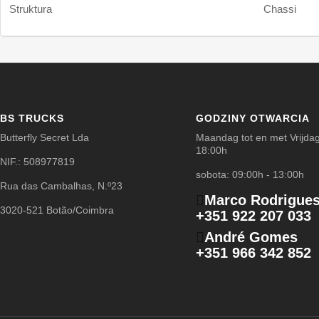
Struktura
Chassi
BS TRUCKS
GODZINY OTWARCIA
Butterfly Secret Lda
Maandag tot en met Vrijdag
18:00h
NIF.: 508977819
sobota: 09:00h - 13:00h
Rua das Cambalhas, N.º23
Marco Rodrigue
3020-521 Botão/Coimbra
+351 922 207 033
André Gomes
+351 966 342 852