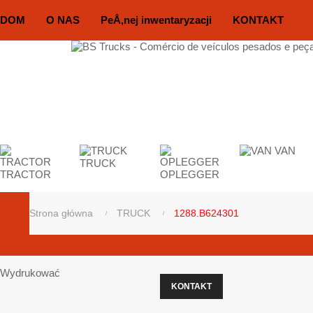
DOM
O NAS
PeÅ‚nej inwentaryzacji
KONTAKT
VAN
TRUCK
TRACTOR
OPLEGGER
Strona główna
TRUCK
1288.B624301
Wydrukować
KONTAKT