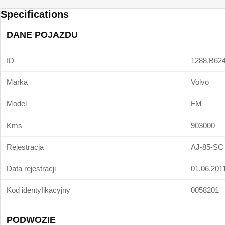
Specifications
DANE POJAZDU
ID
1288.B62
Marka
Volvo
Model
FM
Kms
903000
Rejestracja
AJ-85-SC
Data rejestracji
01.06.201
Kod identyfikacyjny
0058201
PODWOZIE