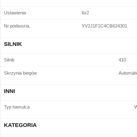
Ustawienia
6x2
Nr podwozia.
YV2J1F1C4CB624301
SILNIK
Silnik
410
Skrzynia biegów
Automáti
INNI
Typ hamulca
KATEGORIA