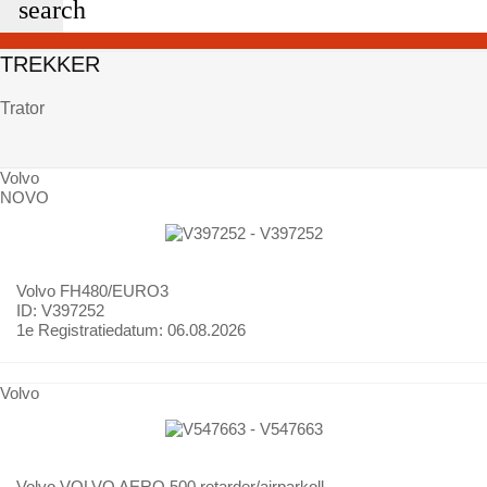
search
TREKKER
Trator
Volvo
NOVO
Volvo
FH480/EURO3
ID: V397252
1e Registratiedatum:
06.08.2026
Volvo
Volvo
VOLVO AERO 500 retarder/airparkoll