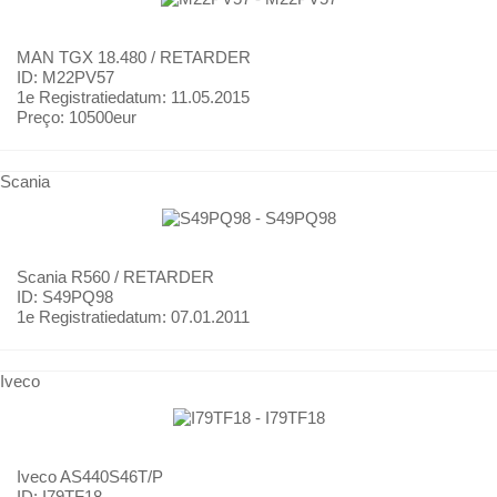
MAN
TGX 18.480 / RETARDER
ID: M22PV57
1e Registratiedatum:
11.05.2015
Preço:
10500eur
Scania
Scania
R560 / RETARDER
ID: S49PQ98
1e Registratiedatum:
07.01.2011
Iveco
Iveco
AS440S46T/P
ID: I79TF18