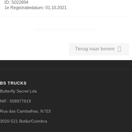
ID: S022894
1e Registratiedatum:
01.10.2021
Item 1-34 van 34 in totaal item(s)

Terug naar boven
BS TRUCKS
Butterfly Secret Lda
NIF.: 508977819
Rua das Cambalhas, N.º23
3020-521 Botão/Coimbra