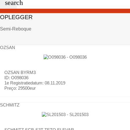
search
OPLEGGER
Semi-Reboque
OZSAN
OZSAN
BYRM3
ID: O098036
1e Registratiedatum:
08.11.2019
Preço:
29500eur
SCHMITZ
SCHMITZ
SCB-S3T TETO ELEVAR