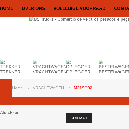
HOME
OVER ONS
VOLLEDIGE VOORRAAD
CONT
TREKKER
VRACHTWAGEN
OPLEGGER
BESTELWAGE
Home
VRACHTWAGEN
M21SQ02
Afdrukken
CONTACT