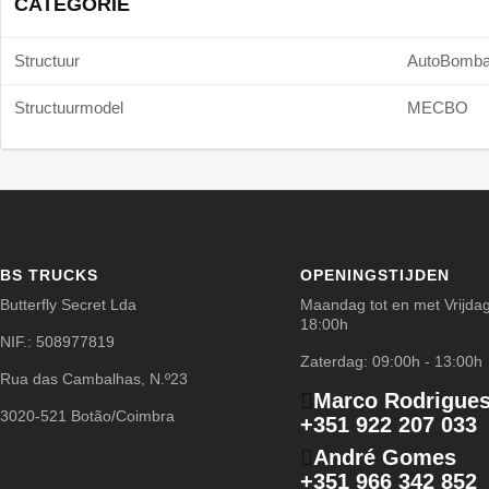
CATEGORIE
Structuur
AutoBomb
Structuurmodel
MECBO
BS TRUCKS
OPENINGSTIJDEN
Butterfly Secret Lda
Maandag tot en met Vrijdag
18:00h
NIF.: 508977819
Zaterdag: 09:00h - 13:00h
Rua das Cambalhas, N.º23
Marco Rodrigue
3020-521 Botão/Coimbra
+351 922 207 033
André Gomes
+351 966 342 852