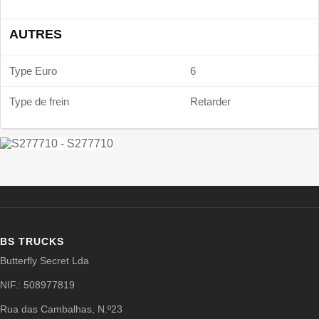
AUTRES
Type Euro
6
Type de frein
Retarder
BS TRUCKS
Butterfly Secret Lda
NIF.: 508977819
Rua das Cambalhas, N.º23