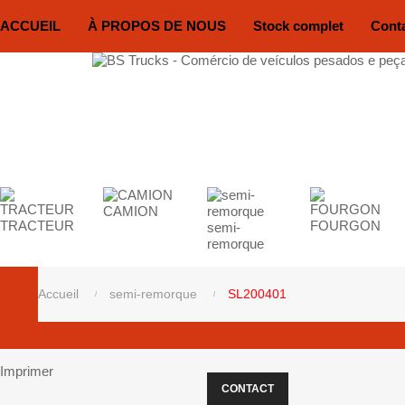
ACCUEIL
À PROPOS DE NOUS
Stock complet
Cont
CAMION
TRACTEUR
FOURGON
semi-
remorque
Accueil
semi-remorque
SL200401
Imprimer
CONTACT