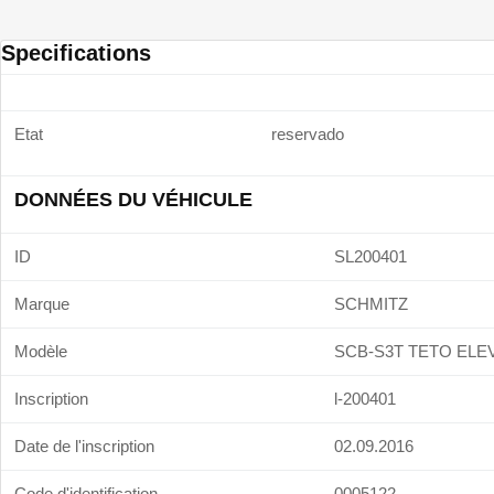
Specifications
Etat
reservado
DONNÉES DU VÉHICULE
ID
SL200401
Marque
SCHMITZ
Modèle
SCB-S3T TETO ELE
Inscription
l-200401
Date de l'inscription
02.09.2016
Code d'identification
0005122