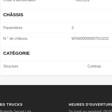
CHÂSSIS
Paramètres
3
N ° de châssis.
WSM00000007013222
CATÉGORIE
Structure
Cortinas
BS TRUCKS
HEURES D'OUVERTUR
Butterfly Secret Lda
Du lundi au vendredi: 09:0