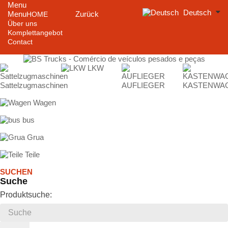
Menu
Deutsch
Menu
Zurück
HOME
Über uns
Komplettangebot
Contact
LKW
Sattelzugmaschinen
AUFLIEGER
KASTENWA
Wagen
bus
Grua
Teile
SUCHEN
Suche
Produktsuche: