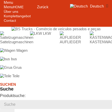
Menu
Deutsch
Menu
Zurück
HOME
Über uns
Komplettangebot
Contact
LKW
Sattelzugmaschinen
AUFLIEGER
KASTENWA
Wagen
bus
Grua
Teile
SUCHEN
Suche
Produktsuche: