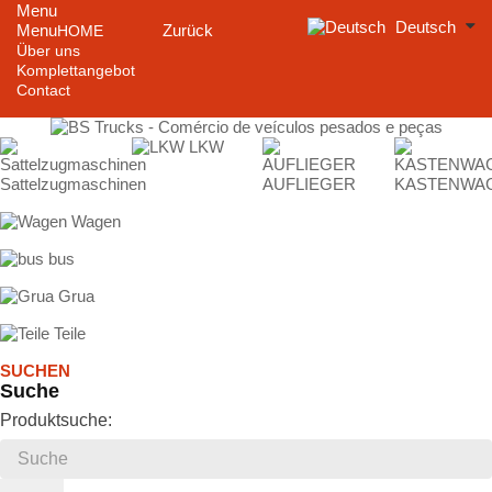
Menu
Deutsch
Menu
Zurück
HOME
Über uns
Komplettangebot
Contact
LKW
Sattelzugmaschinen
AUFLIEGER
KASTENWA
Wagen
bus
Grua
Teile
SUCHEN
Suche
Produktsuche: