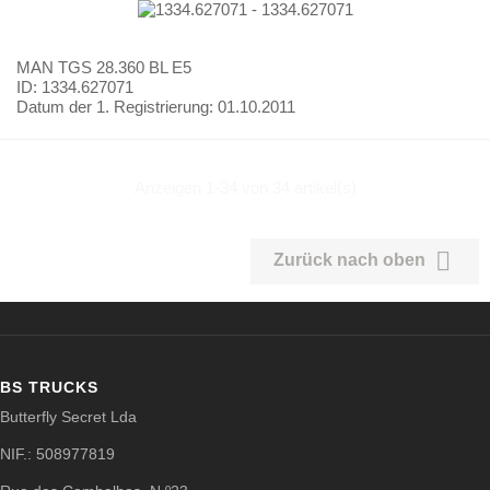
MAN
TGS 28.360 BL E5
ID: 1334.627071
Datum der 1. Registrierung:
01.10.2011
Anzeigen 1-34 von 34 artikel(s)

Zurück nach oben
BS TRUCKS
Butterfly Secret Lda
NIF.: 508977819