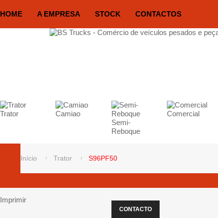
HOME
A EMPRESA
STOCK
CONTACTOS
Trator
Camiao
Comercial
Semi-
Reboque
Início
Trator
S96PF50
Imprimir
CONTACTO