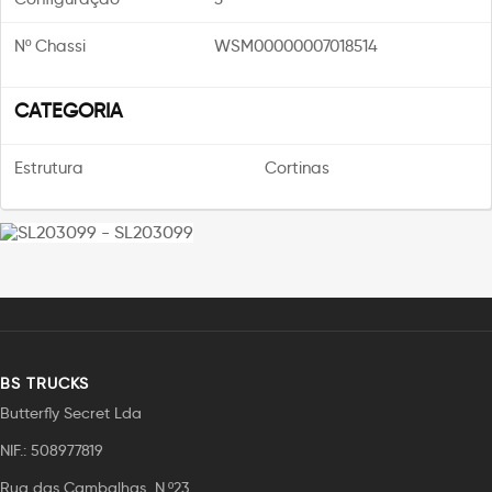
Nº Chassi
WSM00000007018514
CATEGORIA
Estrutura
Cortinas
BS TRUCKS
Butterfly Secret Lda
NIF.: 508977819
Rua das Cambalhas, N.º23