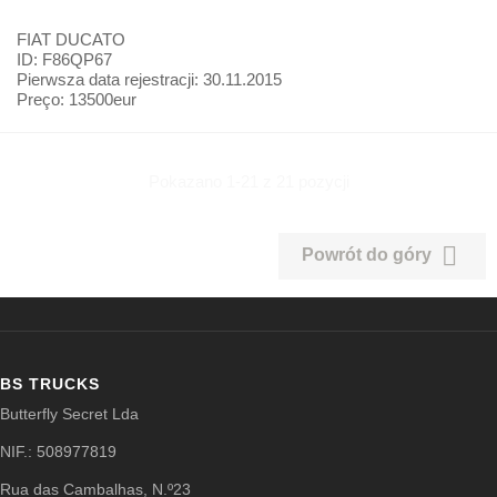
FIAT
DUCATO
ID: F86QP67
Pierwsza data rejestracji:
30.11.2015
Preço:
13500eur
Pokazano 1-21 z 21 pozycji

Powrót do góry
BS TRUCKS
Butterfly Secret Lda
NIF.: 508977819
Rua das Cambalhas, N.º23