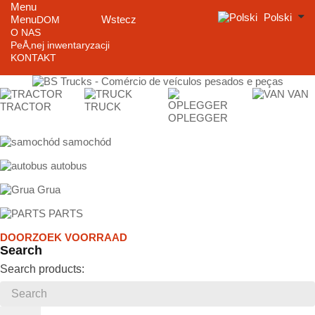
Menu
Polski
Menu
Wstecz
DOM
O NAS
PeÅ‚nej inwentaryzacji
KONTAKT
VAN
TRACTOR
TRUCK
OPLEGGER
samochód
autobus
Grua
PARTS
DOORZOEK VOORRAAD
Search
Search products: