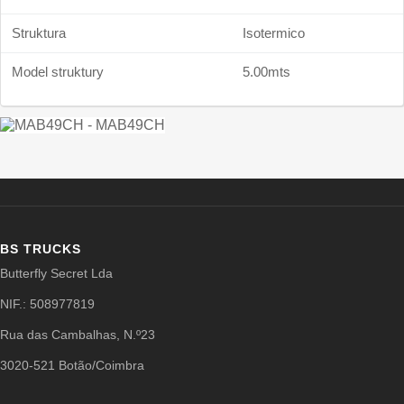
Struktura
Isotermico
Model struktury
5.00mts
BS TRUCKS
Butterfly Secret Lda
NIF.: 508977819
Rua das Cambalhas, N.º23
3020-521 Botão/Coimbra