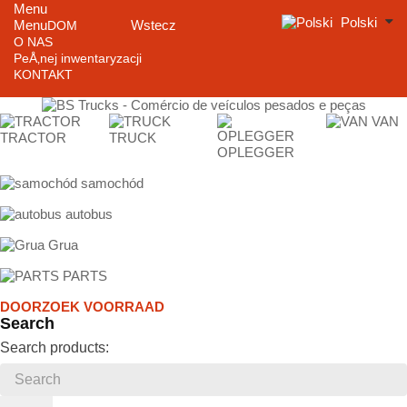
Menu
Polski
Menu
Wstecz
DOM
O NAS
PeÅ‚nej inwentaryzacji
KONTAKT
VAN
TRACTOR
TRUCK
OPLEGGER
samochód
autobus
Grua
PARTS
DOORZOEK VOORRAAD
Search
Search products: