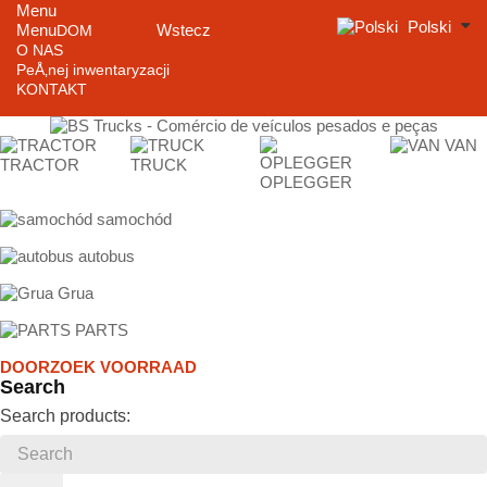
Menu
Polski
Menu
Wstecz
DOM
O NAS
PeÅ‚nej inwentaryzacji
KONTAKT
VAN
TRACTOR
TRUCK
OPLEGGER
samochód
autobus
Grua
PARTS
DOORZOEK VOORRAAD
Search
Search products: