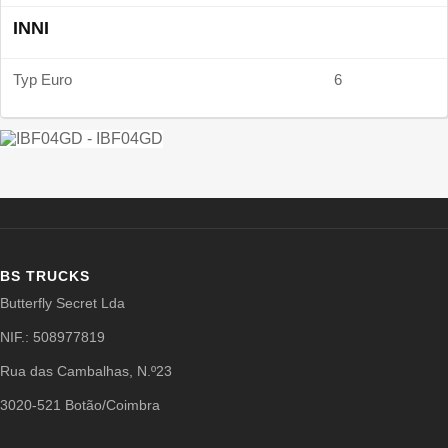
INNI
Typ Euro
6
BS TRUCKS
Butterfly Secret Lda
NIF.: 508977819
Rua das Cambalhas, N.º23
3020-521 Botão/Coimbra