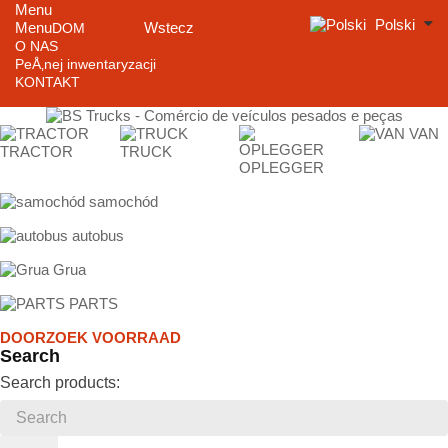
Menu
Polski
Menu
Wstecz
DOM
O NAS
PeÅ‚nej inwentaryzacji
KONTAKT
VAN
TRACTOR
TRUCK
OPLEGGER
samochód
autobus
Grua
PARTS
DOORZOEK VOORRAAD
Search
Search products: