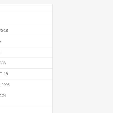
PG18
o
9
336
G-18
1.2005
124