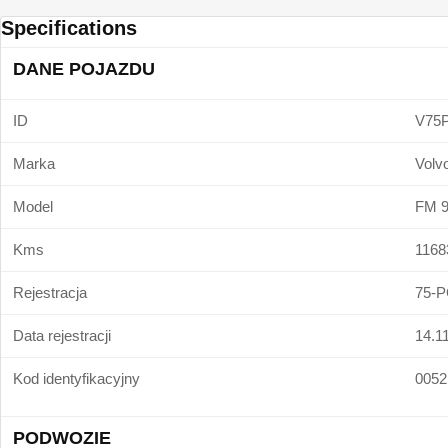
Specifications
DANE POJAZDU
ID
V75
Marka
Volv
Model
FM 
Kms
1168
Rejestracja
75-P
Data rejestracji
14.1
Kod identyfikacyjny
0052
PODWOZIE