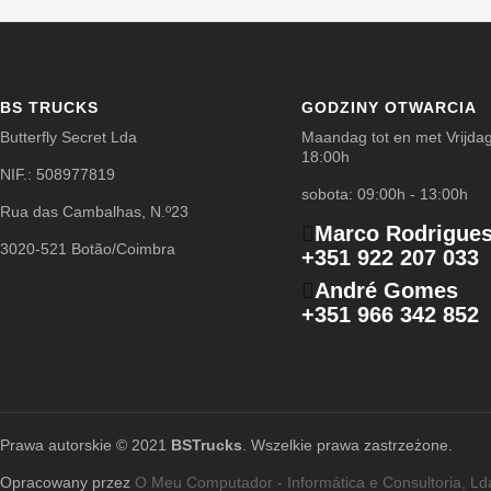
BS TRUCKS
GODZINY OTWARCIA
Butterfly Secret Lda
Maandag tot en met Vrijdag
18:00h
NIF.: 508977819
sobota: 09:00h - 13:00h
Rua das Cambalhas, N.º23
Marco Rodrigue
3020-521 Botão/Coimbra
+351 922 207 033
André Gomes
+351 966 342 852
Prawa autorskie © 2021
BSTrucks
. Wszelkie prawa zastrzeżone.
Opracowany przez
O Meu Computador - Informática e Consultoria, Ld