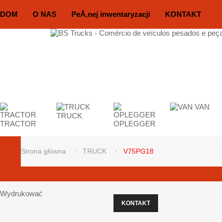
DOM
O NAS
PeÅ‚nej inwentaryzacji
KONTAKT
VAN
TRUCK
TRACTOR
OPLEGGER
Strona główna
TRUCK
V75PG18
Wydrukować
KONTAKT