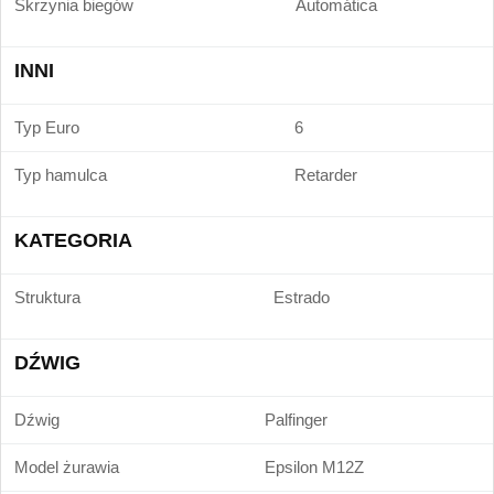
Skrzynia biegów
Automática
INNI
Typ Euro
6
Typ hamulca
Retarder
KATEGORIA
Struktura
Estrado
DŹWIG
Dźwig
Palfinger
Model żurawia
Epsilon M12Z