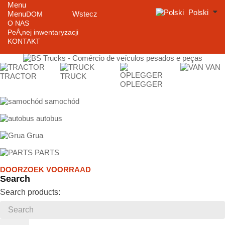
Menu
Polski
Menu
Wstecz
DOM
O NAS
PeÅ‚nej inwentaryzacji
KONTAKT
VAN
TRACTOR
TRUCK
OPLEGGER
samochód
autobus
Grua
PARTS
DOORZOEK VOORRAAD
Search
Search products: