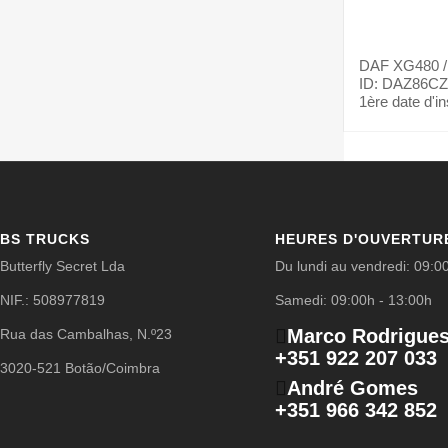
DAF
XG480 /
ID: DAZ86CZ
1ère date d'in
BS TRUCKS
HEURES D'OUVERTUR
Butterfly Secret Lda
Du lundi au vendredi: 09:0
NIF.: 508977819
Samedi: 09:00h - 13:00h
Marco Rodrigue
Rua das Cambalhas, N.º23
+351 922 207 033
3020-521 Botão/Coimbra
André Gomes
+351 966 342 852