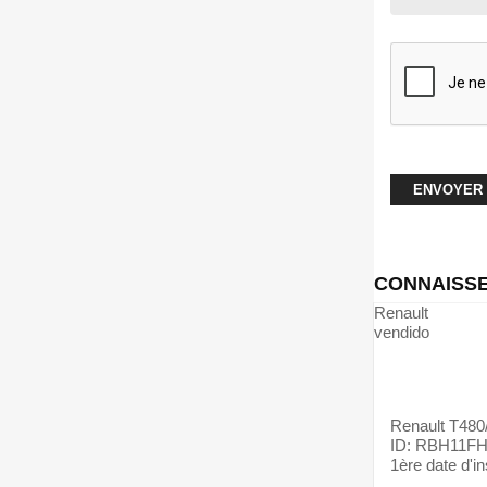
CONNAISSE
Renault
vendido
Renault
T48
ID: RBH11F
1ère date d'in