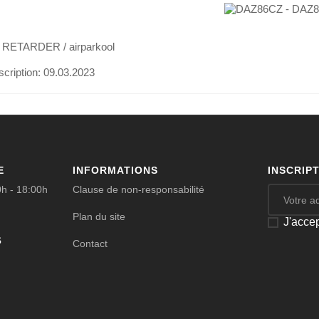
 RETARDER / airparkool
scription:
09.03.2023
E
INFORMATIONS
INSCRIP
0h - 18:00h
Clause de non-responsabilité
Plan du site
J'acce
s
Contact