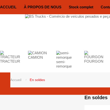
ACCUEIL
À PROPOS DE NOUS
Stock complet
Cont
CAMION
TRACTEUR
FOURGON
semi-
remorque
Accueil
En soldes
En soldes