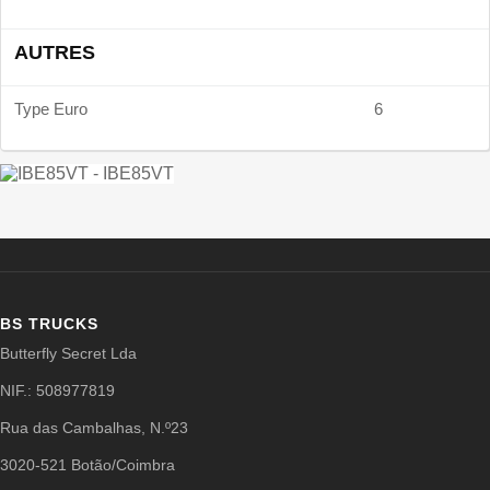
AUTRES
Type Euro
6
BS TRUCKS
Butterfly Secret Lda
NIF.: 508977819
Rua das Cambalhas, N.º23
3020-521 Botão/Coimbra