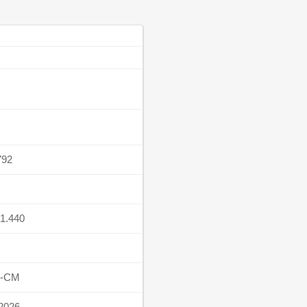
792
1.440
1-CM
.2026