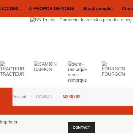
ACCUEIL
À PROPOS DE NOUS
Stock complet
Cont
CAMION
TRACTEUR
FOURGON
semi-
remorque
Accueil
CAMION
M349792
Imprimer
CONTACT