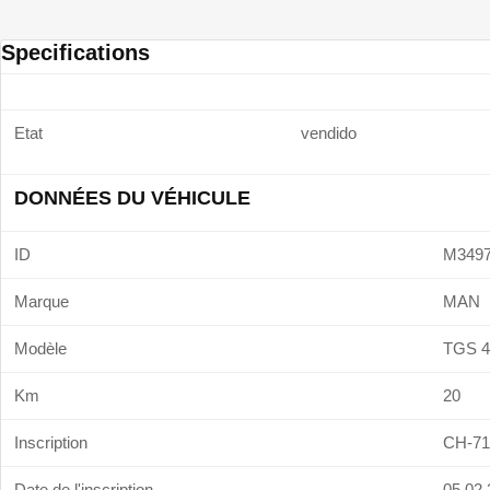
Specifications
Etat
vendido
DONNÉES DU VÉHICULE
ID
M349
Marque
MAN
Modèle
TGS 4
Km
20
Inscription
CH-7
Date de l'inscription
05.02