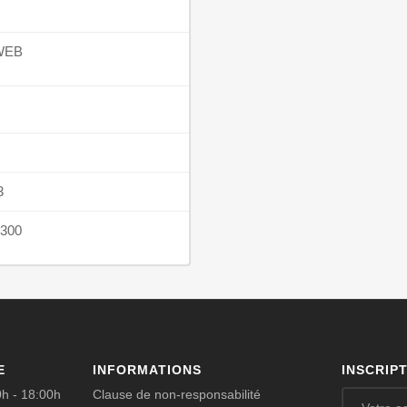
WEB
3
300
E
INFORMATIONS
INSCRIP
0h - 18:00h
Clause de non-responsabilité