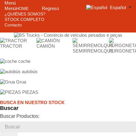
Menú
Español
Menú
Regreso
HOME
¿QUIÉNES SOMOS?
STOCK COMPLETO
Contacto
TRACTOR
CAMIÓN
SEMIRREMOLQUE
FURGONET
coche
autobús
Grua
PIEZAS
BUSCA EN NUESTRO STOCK
Buscar
Buscar Productos: