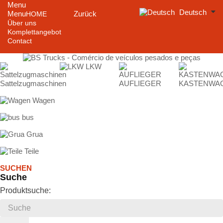
Menu
Deutsch
Menu
Zurück
HOME
Über uns
Komplettangebot
Contact
LKW
Sattelzugmaschinen
AUFLIEGER
KASTENWA
Wagen
bus
Grua
Teile
SUCHEN
Suche
Produktsuche: