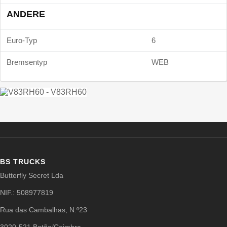
ANDERE
Euro-Typ
6
Bremsentyp
WEB
BS TRUCKS
Butterfly Secret Lda
NIF.: 508977819
Rua das Cambalhas, N.º23