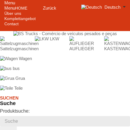
Menu
Deutsch
Menu
Zurück
HOME
Über uns
Komplettangebot
Contact
LKW
Sattelzugmaschinen
AUFLIEGER
KASTENWA
Wagen
bus
Grua
Teile
SUCHEN
Suche
Produktsuche: