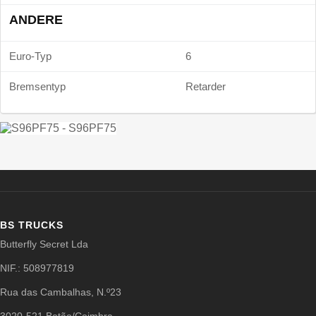
ANDERE
Euro-Typ
6
Bremsentyp
Retarder
BS TRUCKS
Butterfly Secret Lda
NIF.: 508977819
Rua das Cambalhas, N.º23