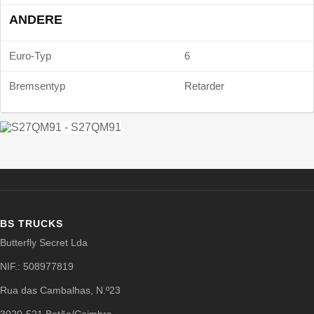
ANDERE
Euro-Typ
6
Bremsentyp
Retarder
BS TRUCKS
Butterfly Secret Lda
NIF.: 508977819
Rua das Cambalhas, N.º23