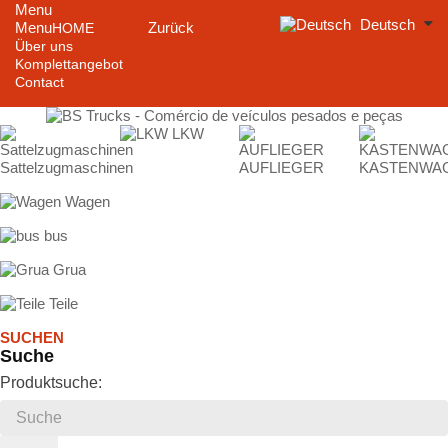
Menu
Deutsch
Menu
Zurück
HOME
Über uns
Komplettangebot
Contact
LKW
Sattelzugmaschinen
AUFLIEGER
KASTENWA
Wagen
bus
Grua
Teile
SUCHEN
Suche
Produktsuche: