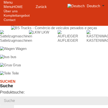
Menu
Deutsch
Menu
Zurück
HOME
Über uns
Komplettangebot
Contact
LKW
Sattelzugmaschinen
AUFLIEGER
KASTENWA
Wagen
bus
Grua
Teile
SUCHEN
Suche
Produktsuche: