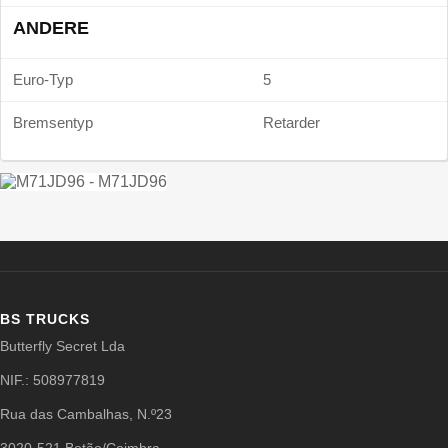
ANDERE
Euro-Typ
5
Bremsentyp
Retarder
BS TRUCKS
Butterfly Secret Lda
NIF.: 508977819
Rua das Cambalhas, N.º23