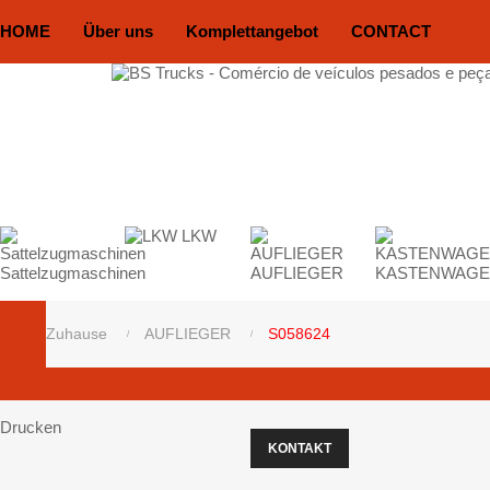
HOME
Über uns
Komplettangebot
CONTACT
LKW
Sattelzugmaschinen
AUFLIEGER
KASTENWAG
Zuhause
AUFLIEGER
S058624
Drucken
KONTAKT