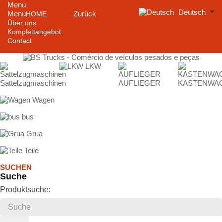
Menu
Deutsch
Menu
Zurück
HOME
Über uns
Komplettangebot
Contact
LKW
Sattelzugmaschinen
AUFLIEGER
KASTENWA
Wagen
bus
Grua
Teile
SUCHEN
Suche
Produktsuche: