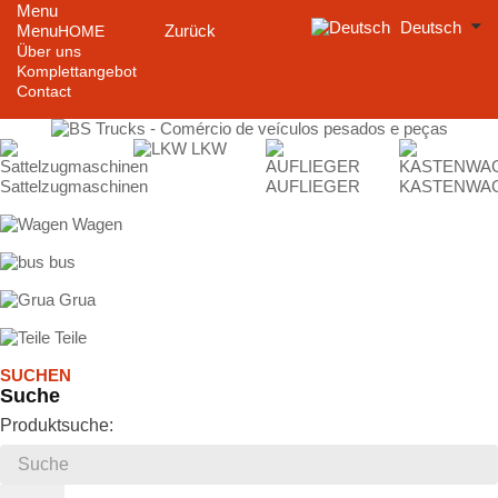
Menu
Deutsch
Menu
Zurück
HOME
Über uns
Komplettangebot
Contact
LKW
Sattelzugmaschinen
AUFLIEGER
KASTENWA
Wagen
bus
Grua
Teile
SUCHEN
Suche
Produktsuche: