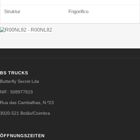
Struktur
Frigorifico
BS TRUCKS
Butterfly Secret Lda
NIF.: 508977819
Rua das Cambalhas, N.º23
3020-521 Botão/Coimbra
ÖFFNUNGSZEITEN