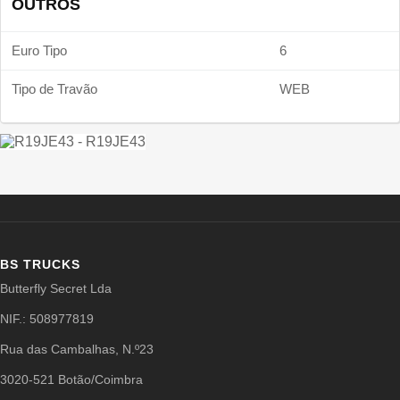
OUTROS
Euro Tipo
6
Tipo de Travão
WEB
BS TRUCKS
Butterfly Secret Lda
NIF.: 508977819
Rua das Cambalhas, N.º23
3020-521 Botão/Coimbra