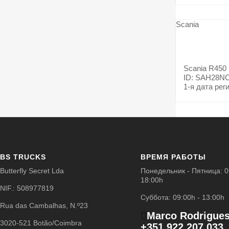
Scania
Scania
R450
ID: SAH28N
1-я дата рег
BS TRUCKS
ВРЕМЯ РАБОТЫ
Butterfly Secret Lda
Понедельник - Пятница: 0
18:00h
NIF.: 508977819
Суббота: 09:00h - 13:00h
Rua das Cambalhas, N.º23
Marco Rodrigue
3020-521 Botão/Coimbra
+351 922 207 033