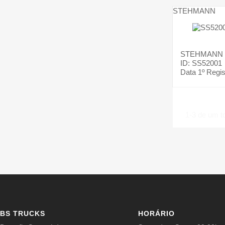
STEHMANN
STEHMANN
ID: SS52001
Data 1º Regis
1-3 de um to
BS TRUCKS
HORÁRIO