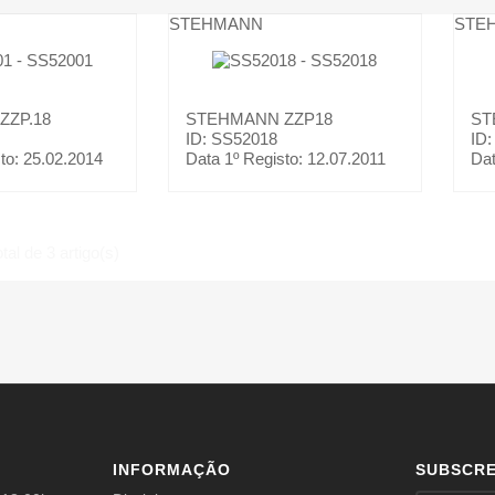
STEHMANN
STE
ZZP.18
STEHMANN
ZZP18
ST
ID: SS52018
ID
to:
25.02.2014
Data 1º Registo:
12.07.2011
Dat
tal de 3 artigo(s)
INFORMAÇÃO
SUBSCR