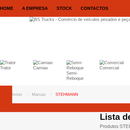
HOME
A EMPRESA
STOCK
CONTACTOS
Trator
Camiao
Comercial
Semi-
Reboque
Início
Marcas
STEHMANN
Lista 
Produtos ST