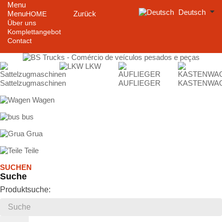
Menu
Deutsch
Menu
Zurück
HOME
Über uns
Komplettangebot
Contact
LKW
Sattelzugmaschinen
AUFLIEGER
KASTENWA
Wagen
bus
Grua
Teile
SUCHEN
Suche
Produktsuche: